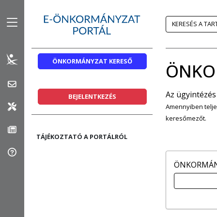
Az oldalsáv nyitott állapotban van
KERESÉS A TA
ÖNKORMÁNYZAT KERESŐ
ÖNKO
Az ügyintézés
BEJELENTKEZÉS
Amennyiben telje
keresőmezőt.
TÁJÉKOZTATÓ A PORTÁLRÓL
találat is
KERESÉS
ÖNKORMÁNY