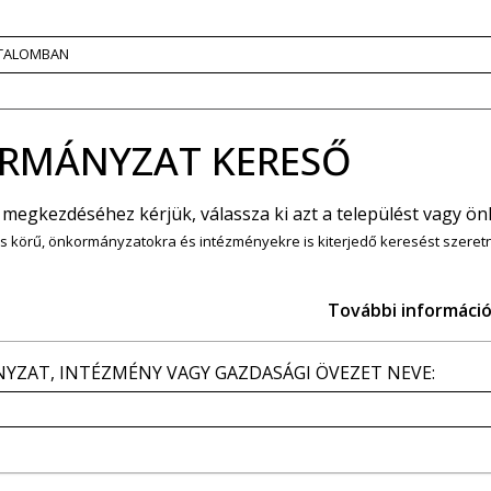
RTALOMBAN
RMÁNYZAT KERESŐ
 megkezdéséhez kérjük, válassza ki azt a települést vagy ön
s körű, önkormányzatokra és intézményekre is kiterjedő keresést szere
További informáci
ZAT, INTÉZMÉNY VAGY GAZDASÁGI ÖVEZET NEVE: