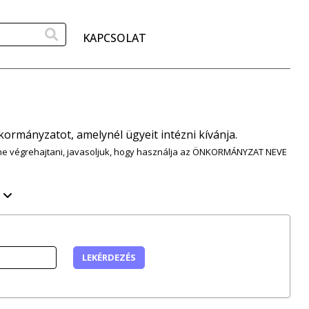
KERESÉS A TARTALOMBAN
KAPCSOLAT
kormányzatot, amelynél ügyeit intézni kívánja.
tne végrehajtani, javasoljuk, hogy használja az ÖNKORMÁNYZAT NEVE
ó
LEKÉRDEZÉS